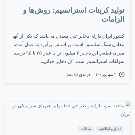
تولید کربنات استرانسیم: روش‌ها و
الزامات
کشور ايران دارای ذخاير غني معدني می‌باشد که يکي از آنها
معادن سنگ سلستين است. بر اساس برآورد به عمل آمده،
ميزان قطعي اين ذخاير ۲ ميليون تن با عيار ۷۵ تا ۹۵ درصد
سولفات استرانسيم است. کل ذخایر جهانی...
۳۰ شهریور ۱۴۰۰
خواندن ادامه
۷
-
اخبار و اطلاعیه
مقالات