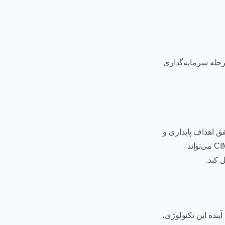
رحله سرمایه‌گذاری
قق اهداف پایداری و
افزایش کارایی صنایع گوناگون ایفا کند. تداوم نوآوری و بهینه‌سازی در تکنولوژی‌های مرتبط با CIM می‌تواند
 کند.
نده این تکنولوژی،