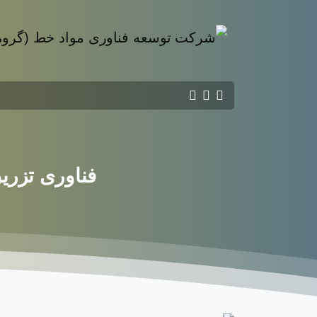
فناوری
تزری