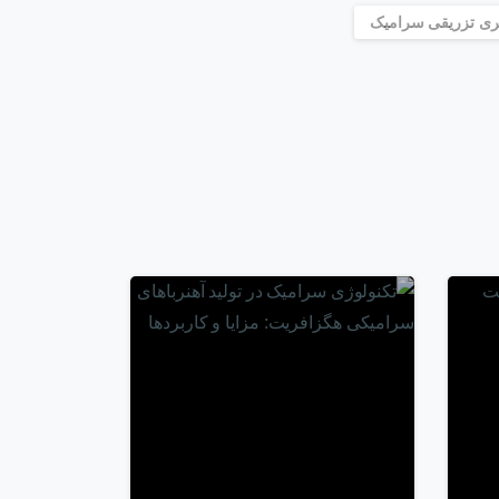
یری تزریقی سرامیک
-
-