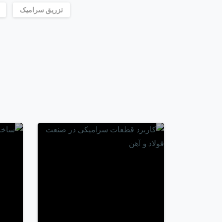
تزریق سرامیک
-