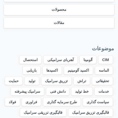
محصولات
مقالات
موضوعات
CIM
آلومینا
آهنربای سرامیکی
استحصال
الماسه
اکسید آلومینیم
اکسیدها
بازیابی
تحقیقاتی
تراش
تزریق سرامیک
تولید
حمایت
خدمات
خط تولید
دانش فنی
سرامیک پیشرفته
سیاست گذاری
طرح سرمایه گذاری
فراوری
فولاد
قالبگیری تزریق سرامیک
قالبگیری تزریقی سرامیک