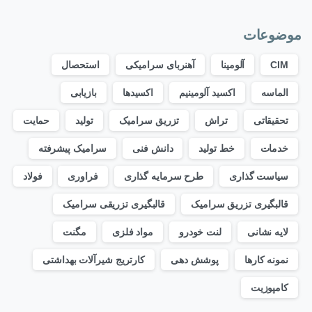
موضوعات
CIM
آلومینا
آهنربای سرامیکی
استحصال
الماسه
اکسید آلومینیم
اکسیدها
بازیابی
تحقیقاتی
تراش
تزریق سرامیک
تولید
حمایت
خدمات
خط تولید
دانش فنی
سرامیک پیشرفته
سیاست گذاری
طرح سرمایه گذاری
فراوری
فولاد
قالبگیری تزریق سرامیک
قالبگیری تزریقی سرامیک
لایه نشانی
لنت خودرو
مواد فلزی
مگنت
نمونه کارها
پوشش دهی
کارتریج شیرآلات بهداشتی
کامپوزیت